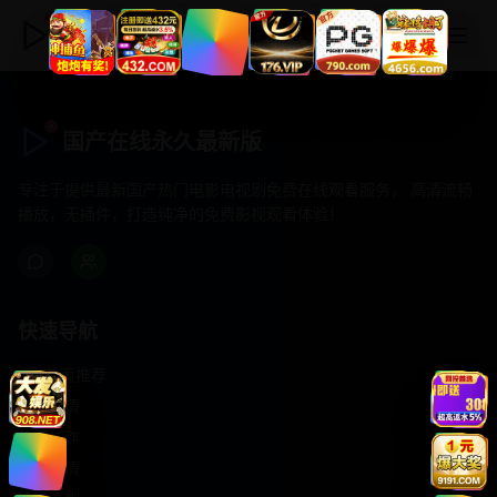
国产在线永久最新版
国产在线永久最新版
专注于提供最新国产热门电影电视剧免费在线观看服务， 高清流畅
播放，无插件，打造纯净的免费影视观看体验！
快速导航
首页推荐
精选剧情
热门动作
浪漫爱情